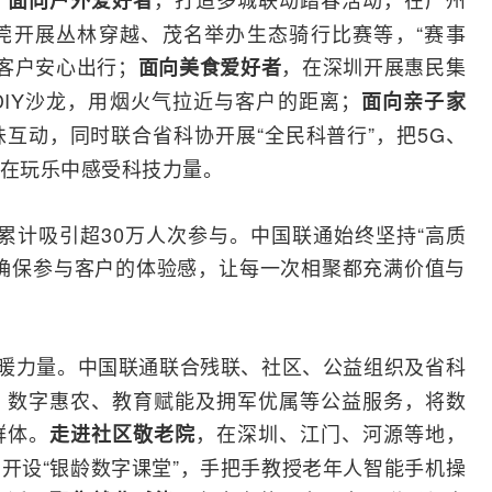
面向户外爱好者
莞开展丛林穿越、茂名举办生态骑行比赛等，“赛事
护客户安心出行；
，在深圳开展惠民集
面向美食爱好者
IY沙龙，用烟火气拉近与客户的距离；
面向亲子家
互动，同时联合省科协开展“全民科普行”，把5G、
子在玩乐中感受科技力量。
，累计吸引超30万人次参与。中国联通始终坚持“高质
确保参与客户的体验感，让每一次相聚都充满价值与
温暖力量。中国联通联合残联、社区、公益组织及省科
、数字惠农、教育赋能及拥军优属等公益服务，将数
群体。
，在深圳、江门、河源等地，
走进社区敬老院
开设“银龄数字课堂”，手把手教授老年人
智能手机
操