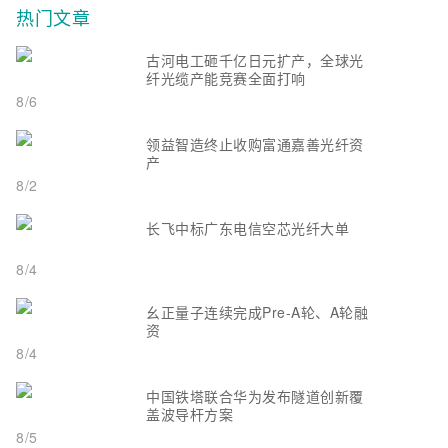
热门文章
古河电工砸千亿日元扩产，全球光
纤光缆产能竞赛全面打响
8/6
领益智造终止收购富通嘉善光纤资
产
8/2
长飞中标广东电信空芯光纤大单
8/4
幺正量子连续完成Pre-A轮、A轮融
资
8/4
中国铁塔联合华为发布隧道创新覆
盖波导杆方案
8/5