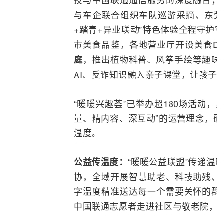
与车企联合组织车队巡游采摘、东
+踏青+异业联动”特色体验全程守
市美食品鉴，各地营业厅开设美食D
，推出植物科普、风筝手绘等趣味
庭
AI、反诈知识融入亲子课堂，让孩
“暖暖兴趣荟”已举办超180场活动
量、精内容、深互动”的运营理念，
温度。
“暖暖公益联盟”传递
公益传温度：
协，全域开展智慧助老、科技助残
字温度精准送达每一个需要关怀的
中国联通志愿者走进社区与敬老院，