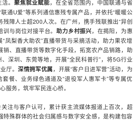
生活。
，在全省范围内，中国联通与省
聚焦就业赋能
、“联通U爱”等系列通信惠残专属产品，并依托“暖暖公
务残障人士超200人次。在广州，携手残联推出“异创
培训与岗位对接平台。
，在揭阳，为惠
助力乡村振兴
“凤梨香大助农”直播带货与采摘活动，助力果农增
展销、直播带货等数字化手段，拓宽农产品销路，助
州、深圳、东莞等地，开展“全民科普行”，将5G行业
营业厅。
，开展“客户日进军营”活动，为
深情拥军优属
套餐、业务绿色通道及“退役军人惠军卡”等专属优
心服务，筑牢军民连心桥。
会关注与客户认可，累计获主
流媒体
报道上百次，超
增强特殊群体的社会归属感与数字安全感，是构建包容