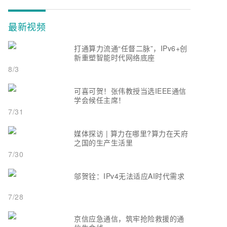
最新视频
打通算力流通“任督二脉”，IPv6+创
新重塑智能时代网络底座
8/3
可喜可贺！张伟教授当选IEEE通信
学会候任主席！
7/31
媒体探访 | 算力在哪里?算力在天府
之国的生产生活里
7/30
邬贺铨：IPv4无法适应AI时代需求
7/28
京信应急通信，筑牢抢险救援的通