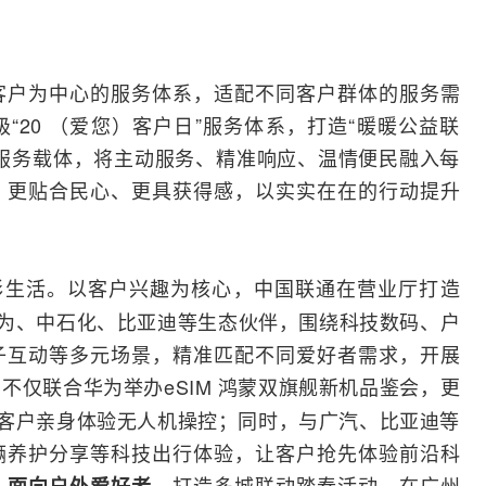
客户为中心的服务体系，适配不同客户群体的服务需
“20 （爱您）客户日”服务体系，打造“暖暖公益联
服务载体，将主动服务、精准响应、温情便民融入每
、更贴合民心、更具获得感，以实实在在的行动提升
多彩生活。以客户兴趣为核心，中国联通在营业厅打造
为
、中石化、
比亚迪
等生态伙伴，围绕科技数码、户
子互动等多元场景，精准匹配不同爱好者需求，开展
，不仅联合华为举办eSIM
鸿蒙
双旗舰新机品鉴会，更
让客户亲身体验无人机操控；同时，与广汽、比亚迪等
辆养护分享等科技出行体验，让客户抢先体验前沿科
；
，打造多城联动踏春活动，在广州