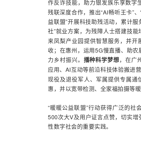
作反诈技能，助力银发族乐享数字
残联深度合作，推出“AI畅听王卡”
益联盟”开展科技助残活动，累计服
社”就业方案，为残障人士搭建技能
来凤梨产业园提供智慧服务，并开展
收；在惠州，运用5G慢直播、助农
力乡村振兴。
，在广
播种科学梦想
应用、AI互动等前沿科技体验搬进
现役及退役军人、军属提供专属通信
惠，并以宽带检测、全家福拍摄等暖
“暖暖公益联盟”行动获得广泛的社
500次大V及用户证言点赞，切实
性数字社会的重要实践。