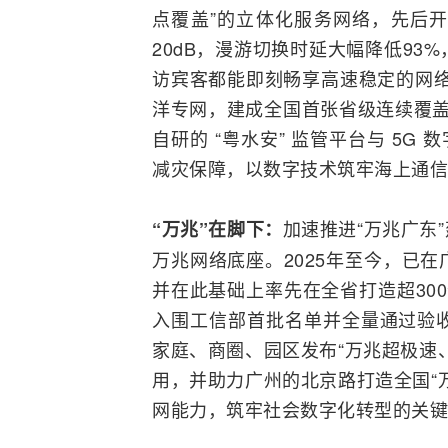
点覆盖”的立体化服务网络，先后
20dB，
漫游
切换时延大幅降低93%
访宾客都能即刻畅享高速稳定的网络
洋专网，建成全国首张省级连续覆盖的 
自研的 “粤水安” 监管平台与 5G
减灾保障，以数字技术筑牢海上通信
加速推进“万兆广东
“万兆”在脚下：
万兆网络底座。2025年至今，已
并在此基础上率先在全省打造超30
入围
工信部
首批名单并全量通过验
家庭、商圈、园区发布“万兆超极速
用，并助力广州的北京路打造全国“
网能力，筑牢社会数字化
转型
的关键