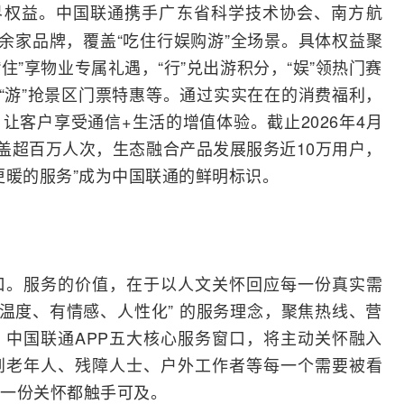
界权益。中国联通携手广东省科学技术协会、南方航
0余家品牌，覆盖“吃住行娱购游”全场景。具体权益聚
住”享物业专属礼遇，“行”兑出游积分，“娱”领热门赛
，“游”抢景区门票特惠等。通过实实在在的消费福利，
让客户享受通信+生活的增值体验。截止2026年4月
覆盖超百万人次，生态融合产品发展服务近10万用户，
更暖的服务”成为中国联通的鲜明标识。
口。服务的价值，在于以人文关怀回应每一份真实需
有温度、有情感、人性化” 的服务理念，聚焦热线、营
中国联通APP五大核心服务窗口，将主动关怀融入
到老年人、残障人士、户外工作者等每一个需要被看
一份关怀都触手可及。