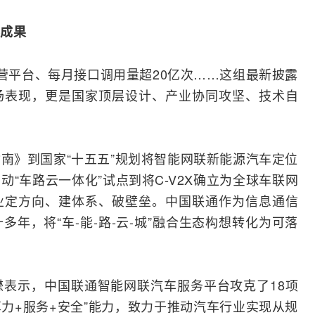
成果
营平台、每月接口调用量超20亿次……这组最新披露
场表现，更是国家顶层设计、产业协同攻坚、技术自
南》到国家“十五五”规划将智能网联新能源汽车定位
动“车路云一体化”试点到将
C-V2X
确立为全球车联网
业定方向、建体系、破壁垒。中国联通作为信息通信
年，将“车-能-路-云-城”融合生态构想转化为可落
表示，中国联通智能网联汽车服务平台攻克了18项
算力+服务+安全”能力，致力于推动汽车行业实现从规