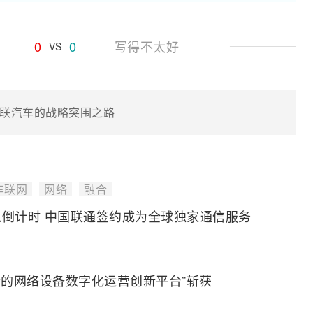
0
0
写得不太好
VS
联汽车的战略突围之路
车联网
网络
融合
倒计时 中国联通签约成为全球独家通信服务
融合的网络设备数字化运营创新平台”斩获