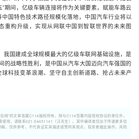
五”期间，亿级车辆连接将作为关键要素，赋能车路云
等中国特色技术路径规模化落地，中国汽车行业将以
态重构升级，实现从网联中国到智联世界的未来图
国”，我国建成全球规模最大的亿级车联网基础设施，是
期间的战略性胜利，是中国从汽车大国迈向汽车强国的
全球科技变革浪潮、坚守
自主创新
道路、抢占未来产
通信网”的文章皆属C114版权所有，除与C114签署内容授权协议的单位外，
用，请联系021-54451141（汪先生）。其中编译类仅出于传递更多信
翻译稿，仅供参考，不代表证实其描述或赞同其观点，投资者据此操作，风险