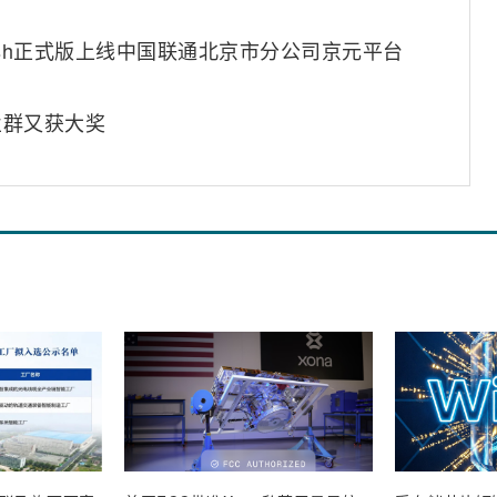
4-Flash正式版上线中国联通北京市分公司京元平台
业群又获大奖