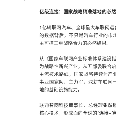
亿级连接：国家战略精准落地的必然
1亿辆联网汽车、全球最大车联网运
的数据背后，不只是汽车行业的市
主可控三重战略合力的必然结果。
从《国家车联网产业标准体系建设指
为战略性新兴产业，从五部委联合启
主流技术路线，国家战略持续为产
事业国家队、主力军，深耕车联网十多
地的基础设施能力。
联通智网科技董事长、总经理张然懋
核心技术，形成面向全球的“连接+