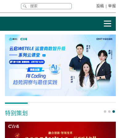
投稿
|
举报
特别策划