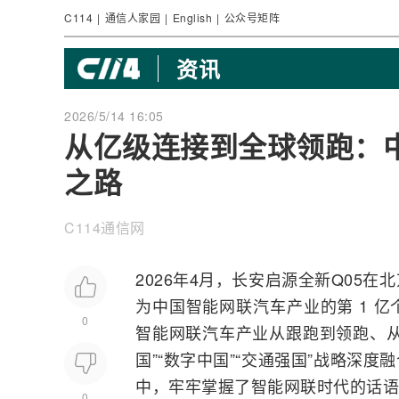
C114
|
通信人家园
|
English
|
公众号矩阵
资讯
2026/5/14 16:05
从亿级连接到全球领跑：
之路
C114通信网
2026年4月，长安启源全新Q05
为中国
智能网
联汽车产业的第 1 
0
智能网联汽车产业从跟跑到领跑、从
国”“数字中国”“交通强国”战略深度
融
中，牢牢掌握了智能网联时代的话语
0