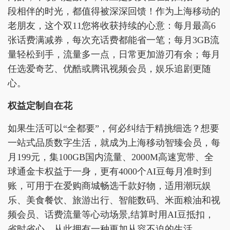
段相伴的时光，都值得被深深回馈！作为上海移动的
老朋友，这个双11您将收获持续的心意：每月最高6
张话费满减券，每次充话费都能省一笔；每月3GB流
量轻松到手，流量多一点，日常更加游刃有余；每月
任选爱奇艺、优酷或腾讯视频会员，娱乐追剧更随
心。
权益定制自在花
如果生活可以“全都要”，何必纠结于精挑细选？想要
一站式品质数字生活，就成为上海移动智臻会员，每
月199元，集100GB国内流量、2000M高速宽带、全
球通金卡权益于一身，更有4000个AI豆每月准时到
账，可用于在爱购商城畅选千款好物，适用潮玩娱
乐、美食餐饮、旅游出行、智能数码、米面粮油和视
频会员、话费流量等心动场景,结算时用AI豆抵扣，
省时省心，从此拥有一种更加从容不迫的生活。