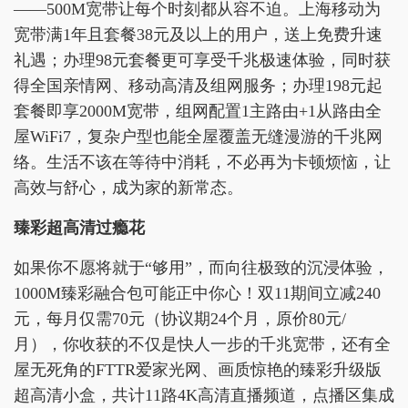
——500M宽带让每个时刻都从容不迫。上海移动为
宽带满1年且套餐38元及以上的用户，送上免费升速
礼遇；办理98元套餐更可享受千兆极速体验，同时获
得全国亲情网、移动高清及组网服务；办理198元起
套餐即享2000M宽带，组网配置1主路由+1从路由全
屋WiFi7，复杂户型也能全屋覆盖无缝漫游的千兆网
络。生活不该在等待中消耗，不必再为卡顿烦恼，让
高效与舒心，成为家的新常态。
臻彩超高清过瘾花
如果你不愿将就于“够用”，而向往极致的沉浸体验，
1000M臻彩融合包可能正中你心！双11期间立减240
元，每月仅需70元（协议期24个月，原价80元/
月），你收获的不仅是快人一步的千兆宽带，还有全
屋无死角的FTTR爱家光网、画质惊艳的臻彩升级版
超高清小盒，共计11路4K高清直播频道，点播区集成