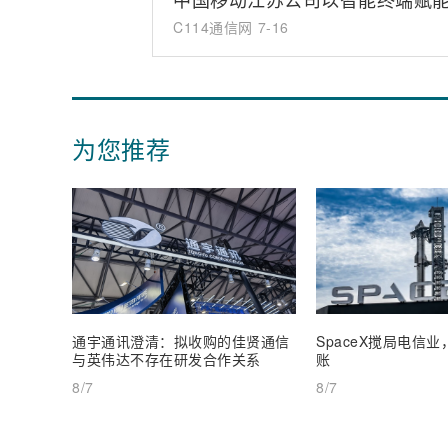
C114通信网
7-16
为您推荐
通宇通讯澄清：拟收购的佳贤通信
SpaceX搅局电信
与英伟达不存在研发合作关系
账
8/7
8/7