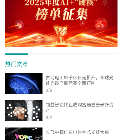
热门文章
古河电工砸千亿日元扩产，全球光
纤光缆产能竞赛全面打响
8/6
领益智造终止收购富通嘉善光纤资
产
8/2
长飞中标广东电信空芯光纤大单