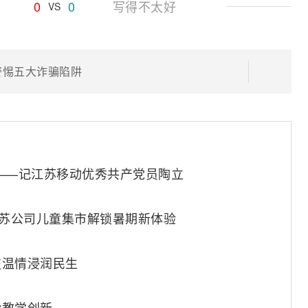
0
0
写得不太好
VS
警惕五大诈骗陷阱
——记江苏移动优秀共产党员陶立
动江苏公司儿童集市解锁暑期新体验
技温情浸润民生
能教学创新