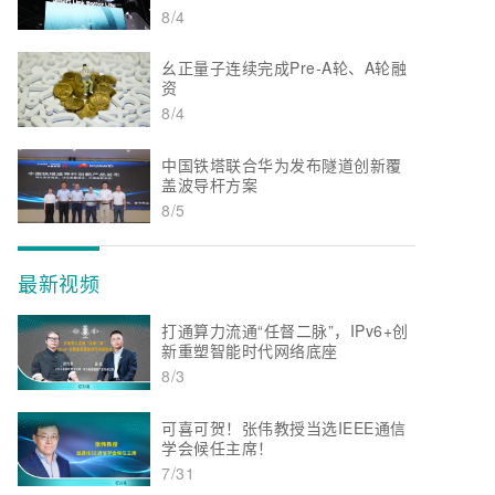
8/4
幺正量子连续完成Pre-A轮、A轮融
资
8/4
中国铁塔联合华为发布隧道创新覆
盖波导杆方案
8/5
最新视频
打通算力流通“任督二脉”，IPv6+创
新重塑智能时代网络底座
8/3
可喜可贺！张伟教授当选IEEE通信
学会候任主席！
7/31