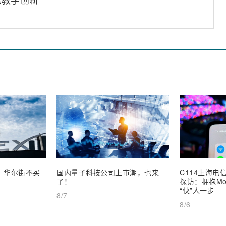
业，华尔街不买
国内量子科技公司上市潮，也来
C114上海电信
了！
探访：拥抱Mob
“快”人一步
8/7
8/6