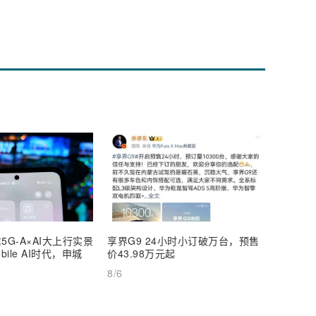
5G-A×AI大上行实景
享界G9 24小时小订破万台，预售
【深度
ile AI时代，申城
价43.98万元起
AI Inf
8/6
8/6