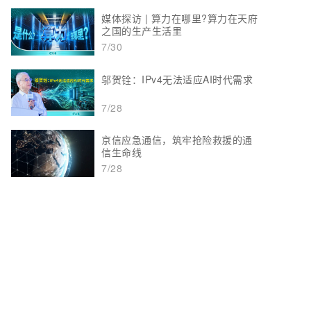
媒体探访 | 算力在哪里?算力在天府
之国的生产生活里
7/30
邬贺铨：IPv4无法适应AI时代需求
7/28
京信应急通信，筑牢抢险救援的通
信生命线
7/28