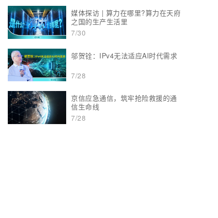
媒体探访 | 算力在哪里?算力在天府
之国的生产生活里
7/30
邬贺铨：IPv4无法适应AI时代需求
7/28
京信应急通信，筑牢抢险救援的通
信生命线
7/28