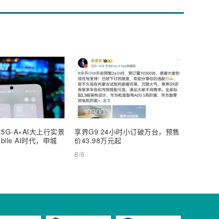
5G-A×AI大上行实景
享界G9 24小时小订破万台，预售
【深度
ile AI时代，申城
价43.98万元起
AI Inf
8/6
8/6