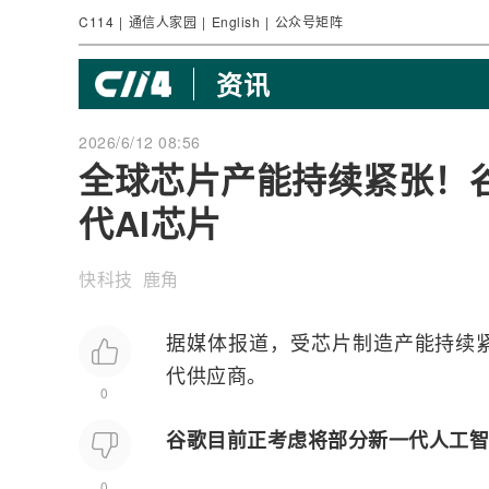
C114
|
通信人家园
|
English
|
公众号矩阵
资讯
2026/6/12 08:56
全球芯片产能持续紧张！
代AI芯片
快科技 鹿角
据媒体报道，受芯片制造产能持续
代供应商。
0
谷歌目前正考虑将部分新一代
人工智
0