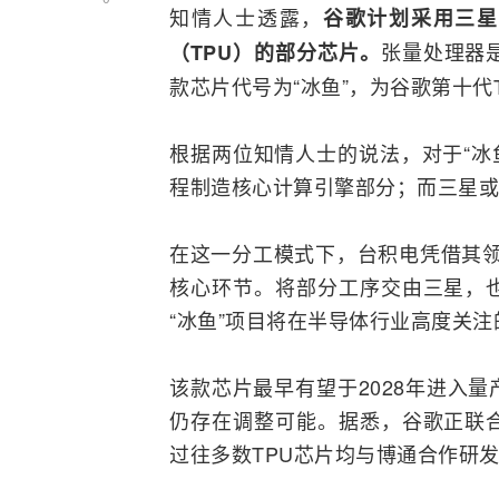
知情人士透露，
谷歌计划采用
三星
张量处理器
（TPU）的部分芯片。
款芯片代号为“冰鱼”，为谷歌第十代
根据两位知情人士的说法，对于“冰
程制造核心计算引擎部分；而三星或
在这一分工模式下，台积电凭借其领
核心环节。将部分工序交由三星，
“冰鱼”项目将在
半导体
行业高度关注
该款芯片最早有望于2028年进入
仍存在调整可能。据悉，谷歌正联
过往多数TPU芯片均与
博通
合作研