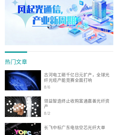
热门文章
古河电工砸千亿日元扩产，全球光
纤光缆产能竞赛全面打响
8/6
领益智造终止收购富通嘉善光纤资
产
8/2
长飞中标广东电信空芯光纤大单