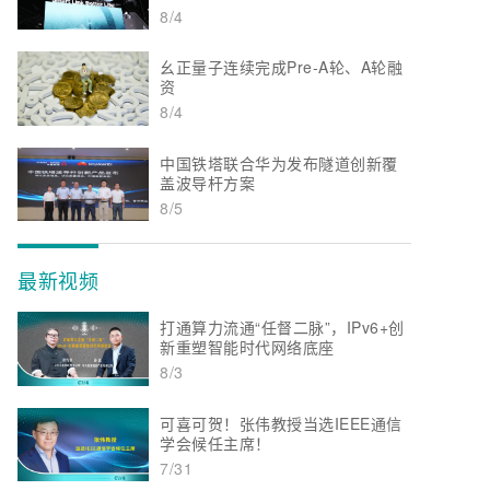
8/4
幺正量子连续完成Pre-A轮、A轮融
资
8/4
中国铁塔联合华为发布隧道创新覆
盖波导杆方案
8/5
最新视频
打通算力流通“任督二脉”，IPv6+创
新重塑智能时代网络底座
8/3
可喜可贺！张伟教授当选IEEE通信
学会候任主席！
7/31