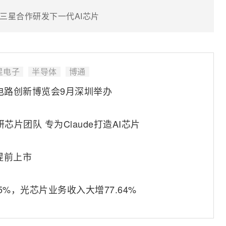
三星合作研发下一代AI芯片
星电子
半导体
博通
成电路创新博览会9月深圳举办
研芯片团队 专为Claude打造AI芯片
或提前上市
%，光芯片业务收入大增77.64%