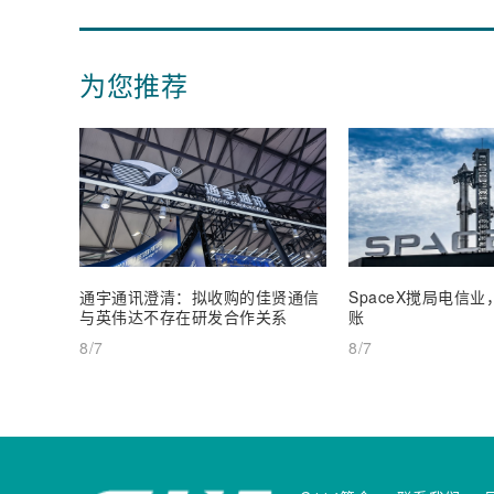
为您推荐
通宇通讯澄清：拟收购的佳贤通信
SpaceX搅局电信
与英伟达不存在研发合作关系
账
8/7
8/7