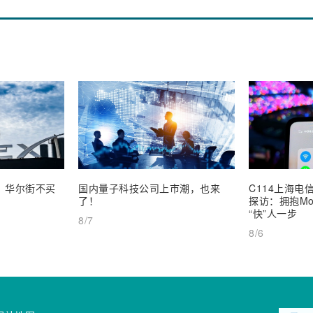
业，华尔街不买
国内量子科技公司上市潮，也来
C114上海电信
了！
探访：拥抱Mob
“快”人一步
8/7
8/6