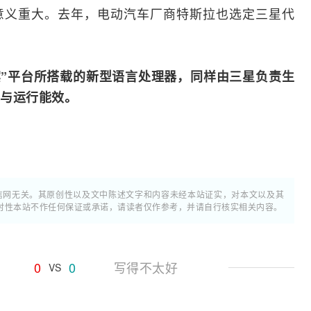
意义重大。去年，电动汽车厂商特斯拉也选定三星代
宾”平台所搭载的新型语言处理器，同样由三星负责生
与运行能效。
通信网无关。其原创性以及文中陈述文字和内容未经本站证实，对本文以及其
时性本站不作任何保证或承诺，请读者仅作参考，并请自行核实相关内容。
0
0
写得不太好
VS