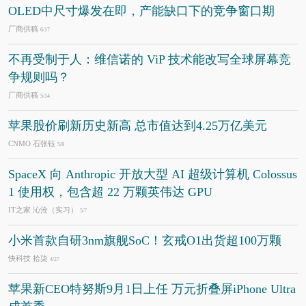
OLED中尺寸爆发在即，产能缺口下的竞争窗口期
厂商供稿
6/17
不再受制于人：维信诺的 ViP 技术能改写全球屏幕竞
争规则吗？
厂商供稿
5/14
苹果股价刷新历史新高 总市值达到4.25万亿美元
CNMO 石张钰
5/8
SpaceX 向 Anthropic 开放大型 AI 超级计算机 Colossus
1 使用权，包含超 22 万颗英伟达 GPU
IT之家 沁沧（实习）
5/7
小米首款自研3nm旗舰SoC！玄戒O1出货超100万颗
快科技 拾柒
4/27
苹果新CEO特努斯9月1日上任 万元折叠屏iPhone Ultra