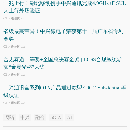
千兆上行！湖北移动携手中兴通讯完成4.9GHz+F SUL
大上行外场验证
C114通信网
8/3
省级最高荣誉！中兴微电子荣获第十一届广东省专利
金奖
C114通信网
7/31
合规赛道一等奖+全国总决赛金奖 | ECSS合规系统斩
获“金灵光杯”大奖
C114通信网
7/29
中兴通讯全系列OTN产品通过欧盟EUCC Substantial等
级认证
C114通信网
7/28
网络
中兴
融合
5G-A
AI