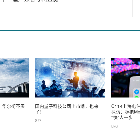
业，华尔街不买
国内量子科技公司上市潮，也来
C114上海电信
了！
探访：拥抱Mob
“快”人一步
8/7
8/6