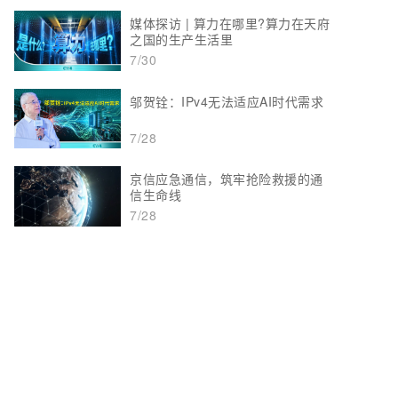
媒体探访 | 算力在哪里?算力在天府
之国的生产生活里
7/30
邬贺铨：IPv4无法适应AI时代需求
7/28
京信应急通信，筑牢抢险救援的通
信生命线
7/28