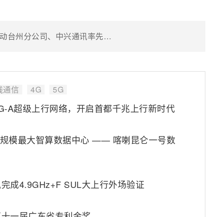
精准识别反制！台州公安联合浙江移动台州分公司、中兴通讯率先完成网联无人机反制验证
线通信
4G
5G
G-A超级上行网络，开启首都千兆上行新时代
坦规模最大智算数据中心 —— 喀喇昆仑一号数
4.9GHz+F SUL大上行外场验证
第十一届广东省专利金奖