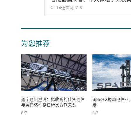
C114通信网
7-31
为您推荐
通宇通讯澄清：拟收购的佳贤通信
SpaceX搅局电信
与英伟达不存在研发合作关系
账
8/7
8/7