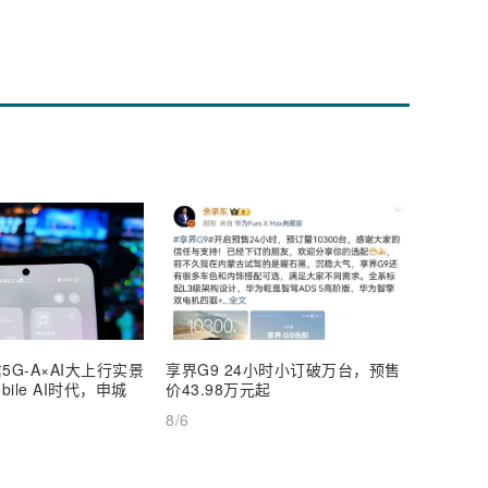
5G-A×AI大上行实景
享界G9 24小时小订破万台，预售
【深度
ile AI时代，申城
价43.98万元起
AI Inf
8/6
8/6