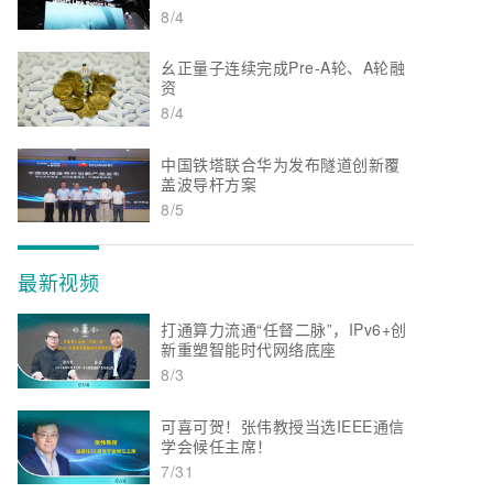
8/4
幺正量子连续完成Pre-A轮、A轮融
资
8/4
中国铁塔联合华为发布隧道创新覆
盖波导杆方案
8/5
最新视频
打通算力流通“任督二脉”，IPv6+创
新重塑智能时代网络底座
8/3
可喜可贺！张伟教授当选IEEE通信
学会候任主席！
7/31