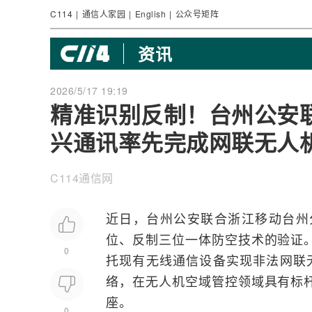
C114
|
通信人家园
|
English
|
公众号矩阵
资讯
2026/5/17 19:19
精准识别反制！台州公安
兴通讯率先完成网联无人
C114通信网
近日，台州公安联合浙江移动台州
位、反制三位一体防空技术的验证
0
托现有
无线通信
设备实现非法网联
络
，在无人机空域管控领域具有标
座。
0