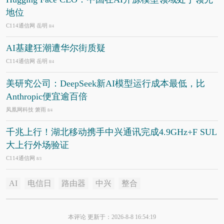
地位
C114通信网 岳明
8/4
AI基建狂潮遭华尔街质疑
C114通信网 岳明
8/4
美研究公司：DeepSeek新AI模型运行成本最低，比
Anthropic便宜逾百倍
凤凰网科技 箫雨
8/4
千兆上行！湖北移动携手中兴通讯完成4.9GHz+F SUL
大上行外场验证
C114通信网
8/3
AI
电信日
路由器
中兴
整合
本评论 更新于：2026-8-8 16:54:19