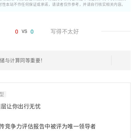
时性本站不作任何保证或承诺，请读者仅作参考，并请自行核实相关内容。
0
0
写得不太好
VS
储与计算同等重要！
型
图层让你出行无忧
年微波回传竞争力评估报告中被评为唯一领导者