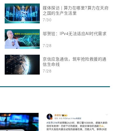
媒体探访 | 算力在哪里?算力在天府
之国的生产生活里
7/30
邬贺铨：IPv4无法适应AI时代需求
7/28
京信应急通信，筑牢抢险救援的通
信生命线
7/28