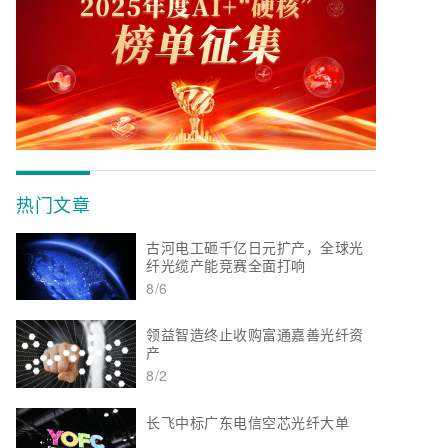
热门文章
古河电工砸千亿日元扩产，全球光
纤光缆产能竞赛全面打响
8/6
领益智造终止收购富通嘉善光纤资
产
8/2
长飞中标广东电信空芯光纤大单