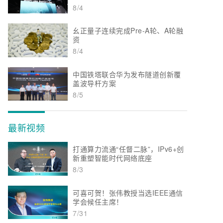
8/4
幺正量子连续完成Pre-A轮、A轮融
资
8/4
中国铁塔联合华为发布隧道创新覆
盖波导杆方案
8/5
最新视频
打通算力流通“任督二脉”，IPv6+创
新重塑智能时代网络底座
8/3
可喜可贺！张伟教授当选IEEE通信
学会候任主席！
7/31