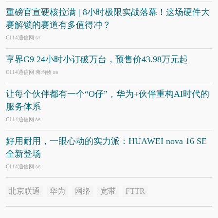
重磅官宣硬核拉满 | 8小时极限实战落幕！这场硬件大
赛解锁的赛道有多值得冲？
C114通信网
8/7
享界G9 24小时小订破万台，预售价43.98万元起
C114通信网 蒋均牧
8/6
让每个伙伴都有一个“O仔”，华为+伙伴重构AI时代的
服务体系
C114通信网
8/6
好用耐用，一眼心动的实力派：HUAWEI nova 16 SE
全新登场
C114通信网
8/6
北京联通
华为
网络
宽带
FTTR