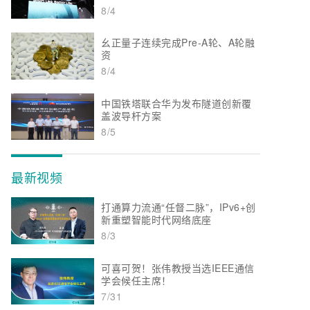
8/4
幺正量子连续完成Pre-A轮、A轮融
资
8/4
中国铁塔联合华为发布隧道创新覆
盖波导杆方案
8/5
最新视频
打通算力流通“任督二脉”，IPv6+创
新重塑智能时代网络底座
8/3
可喜可贺！张伟教授当选IEEE通信
学会候任主席！
7/31