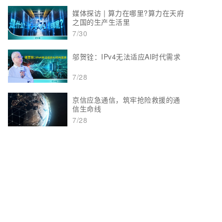
媒体探访 | 算力在哪里?算力在天府
之国的生产生活里
7/30
邬贺铨：IPv4无法适应AI时代需求
7/28
京信应急通信，筑牢抢险救援的通
信生命线
7/28