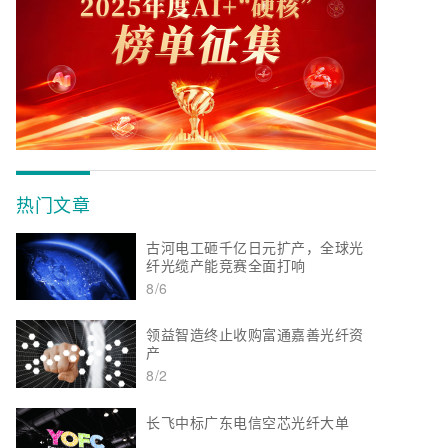
热门文章
古河电工砸千亿日元扩产，全球光
纤光缆产能竞赛全面打响
8/6
领益智造终止收购富通嘉善光纤资
产
8/2
长飞中标广东电信空芯光纤大单