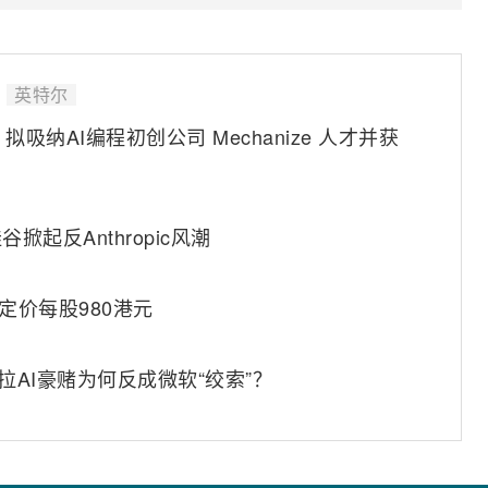
英特尔
纳AI编程初创公司 Mechanize 人才并获
起反Anthropic风潮
定价每股980港元
拉AI豪赌为何反成微软“绞索”？