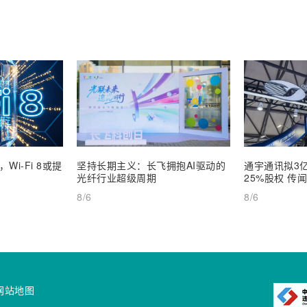
i-Fi 8或提
坚持长期主义：长飞拥抱AI驱动的
通宇通讯拟3
光纤行业超级周期
25%股权 传
8/6
8/6
网站地图