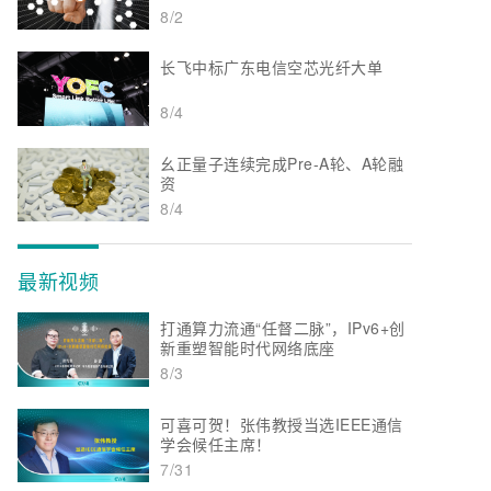
8/2
长飞中标广东电信空芯光纤大单
8/4
幺正量子连续完成Pre-A轮、A轮融
资
8/4
最新视频
打通算力流通“任督二脉”，IPv6+创
新重塑智能时代网络底座
8/3
可喜可贺！张伟教授当选IEEE通信
学会候任主席！
7/31