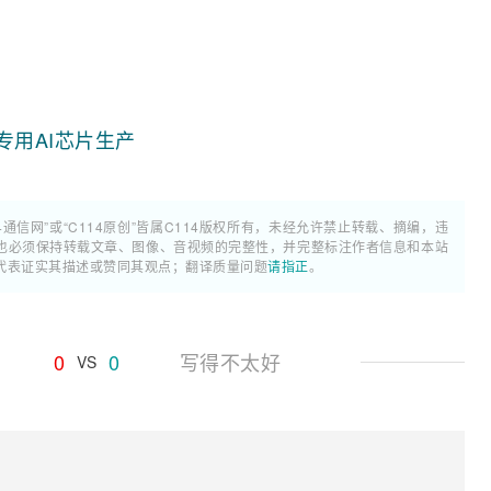
专用AI芯片生产
4通信网”或“C114原创”皆属C114版权所有，未经允许禁止转载、摘编，违
也必须保持转载文章、图像、音视频的完整性，并完整标注作者信息和本站
代表证实其描述或赞同其观点；翻译质量问题
请指正
。
0
0
写得不太好
VS