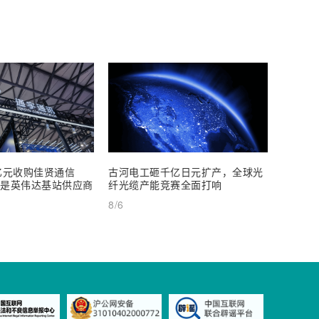
亿元收购佳贤通信
古河电工砸千亿日元扩产，全球光
尊界V8
闻是英伟达基站供应商
纤光缆产能竞赛全面打响
发起百万
元起
8/6
8/5