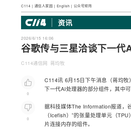
C114
|
通信人家园
|
English
|
公众号矩阵
资讯
2026/6/15 16:06
谷歌传与三星洽谈下一代A
C114通信网 蒋均牧
C114讯 6月15日下午消息（蒋均
下一代
AI
处理器的部分组件，其中可
0
据科技媒体The Informatio
（Icefish）”的张量处理单元（
0
片连接内存的组件。