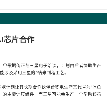
I芯片合作
牧）谷歌据传正与
三星电子
洽谈，计划由后者协助生产
能涉及采用
三星
的2纳米制程工艺。
n报道，谷歌计划让其长期合作伙伴台积电生产其代号为“冰鱼
TPU）的主要计算组件，而三星可能会生产一个帮助该芯