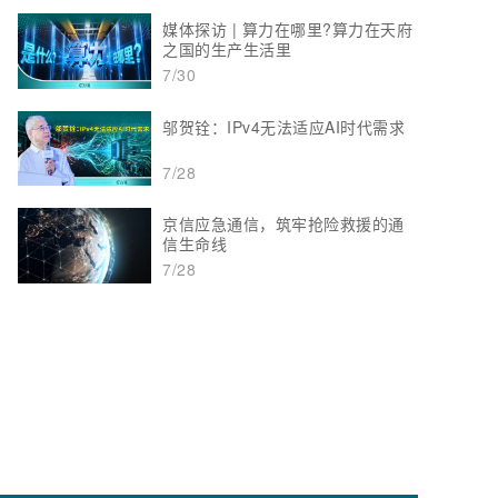
媒体探访 | 算力在哪里?算力在天府
之国的生产生活里
7/30
邬贺铨：IPv4无法适应AI时代需求
7/28
京信应急通信，筑牢抢险救援的通
信生命线
7/28