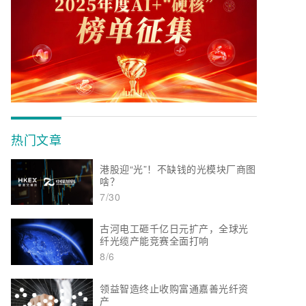
热门文章
港股迎“光”！不缺钱的光模块厂商图
啥？
7/30
古河电工砸千亿日元扩产，全球光
纤光缆产能竞赛全面打响
8/6
领益智造终止收购富通嘉善光纤资
产