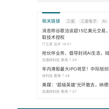
相关链接
三星
三星电子
AI
消息称谷歌洽谈超15亿美元交易，拟吸
取技术授权
IT之家 远洋
16:01
抢伙伴业务、倡导封闭AI生态，硅谷掀
凤凰网科技 箫雨
7-29
年内港股最大IPO将至！中际旭创
快科技 鹿角
7-28
美媒：“超级英雄”光环散去，纳德
凤凰网科技 箫雨
7-27