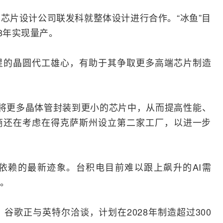
芯片设计公司联发科就整体设计进行合作。“冰鱼”目
8年实现量产。
星的晶圆代工雄心，有助于其争取更多高端芯片制造
将更多晶体管封装到更小的芯片中，从而提高性能、
商还在考虑在得克萨斯州设立第二家工厂，以进一步
依赖的最新迹象。台积电目前难以跟上飙升的AI需
。
道称，谷歌正与
英特尔
洽谈，计划在2028年制造超过300