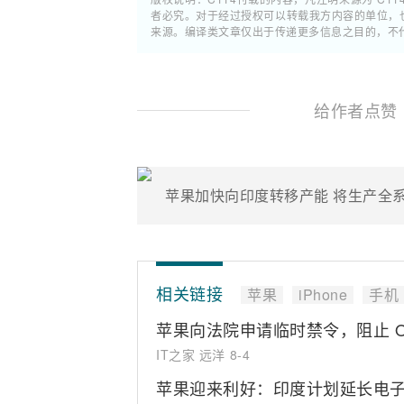
者必究。对于经过授权可以转载我方内容的单位，
来源。编译类文章仅出于传递更多信息之目的，不
给作者点赞
苹果加快向印度转移产能 将生产全系iP
相关链接
苹果
iPhone
手机
苹果向法院申请临时禁令，阻止 O
IT之家 远洋
8-4
苹果迎来利好：印度计划延长电子代