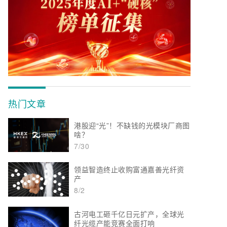
热门文章
港股迎“光”！不缺钱的光模块厂商图
啥？
7/30
领益智造终止收购富通嘉善光纤资
产
8/2
古河电工砸千亿日元扩产，全球光
纤光缆产能竞赛全面打响