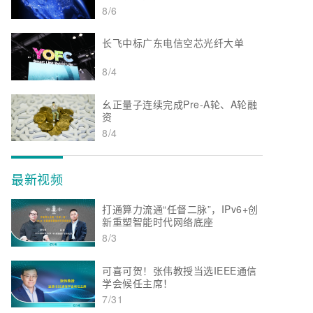
8/6
长飞中标广东电信空芯光纤大单
8/4
幺正量子连续完成Pre-A轮、A轮融
资
8/4
最新视频
打通算力流通“任督二脉”，IPv6+创
新重塑智能时代网络底座
8/3
可喜可贺！张伟教授当选IEEE通信
学会候任主席！
7/31