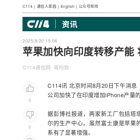
C114
|
通信人家园
|
English
|
公众号矩阵
资讯
2025/8/20 15:06
苹果加快向印度转移产能 将生
C114通信网 蒋均牧
C114讯 北京时间8月20日下午消息
公司加快了在印度增加
iPhone
产量
0
据彭博社报道，两家新工厂包括塔
尔的生产中心。虽然富士康是苹果
0
系有了显著增强。