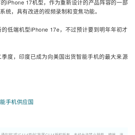
iPhone 17机型，作为重新设计的产品阵容的一部
系统，具有改进的视频录制和变焦功能。
低端机型iPhone 17e，不过预计要到明年年初才
年第二季度，印度已成为向美国出货
智能手机
的最大来源
能手机供应国
4通信网”或“C114原创”皆属C114版权所有，未经允许禁止转载、摘编，违