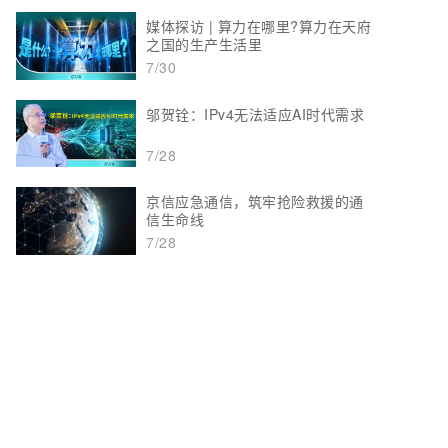
媒体探访 | 算力在哪里?算力在天府
之国的生产生活里
7/30
邬贺铨：IPv4无法适应AI时代需求
7/28
京信应急通信，筑牢抢险救援的通
信生命线
7/28