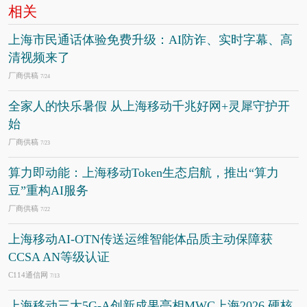
相关
上海市民通话体验免费升级：AI防诈、实时字幕、高
清视频来了
厂商供稿
7/24
全家人的快乐暑假 从上海移动千兆好网+灵犀守护开
始
厂商供稿
7/23
算力即动能：上海移动Token生态启航，推出“算力
豆”重构AI服务
厂商供稿
7/22
上海移动AI-OTN传送运维智能体品质主动保障获
CCSA AN等级认证
C114通信网
7/13
上海移动三大5G-A创新成果亮相MWC上海2026 硬核