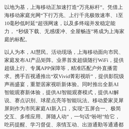
以地为基，上海移动正加速打造“万兆标杆”。凭借上
海移动家庭光网“下行万兆、上行千兆极致速率、1至
10毫秒低时延”超强网速，以及多终端并发稳定能
力， “秒级下载、无感缓冲、全屋畅连”将成为上海家
庭的标配。
以人为本，AI慧民。活动现场，上海移动面向市民、
家庭发布AI产品矩阵。业界首发超级随行WiFi，提供
超级上行、专属APP保障等，精准匹配户外直播需
求。携手百视通推出“双Vivid菁彩视听”，提供影院级
声画盛宴，重塑居家视听新体验。同时推出全新AI
智能观赛新体验，提供AI智能观赛模式，提供AI解
说、赛点识别、球星点亮等智能玩法。移动爱家灵犀
屏则作为市民家庭AI新入口，实现“五屏合一、极简
交互、多维应用、屏随人动”，一句话“吩咐”给它，
吃药提醒、学习督促、亲情互动、出游通勤等通通都