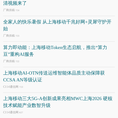
清视频来了
厂商供稿
7/24
全家人的快乐暑假 从上海移动千兆好网+灵犀守护开
始
厂商供稿
7/23
算力即动能：上海移动Token生态启航，推出“算力
豆”重构AI服务
厂商供稿
7/22
上海移动AI-OTN传送运维智能体品质主动保障获
CCSA AN等级认证
C114通信网
7/13
上海移动三大5G-A创新成果亮相MWC上海2026 硬核
技术赋能产业数智升级
C114通信网
6/27